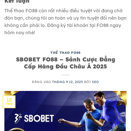
Kết luận
Thể thao FO88 còn rất nhiều điều tuyệt vời đang chờ
đón bạn, chúng tôi an toàn và uy tín tuyệt đối nên bạn
không cần phải lo. Đăng ký tài khoản tại FO88 ngay
hôm nay nhé!
THỂ THAO FO88
SBOBET FO88 – Sảnh Cược Đẳng
Cấp Hàng Đầu Châu Á 2025
ĐĂNG VÀO
THÁNG 9 12, 2025
BỞI
SEO
12
Th9