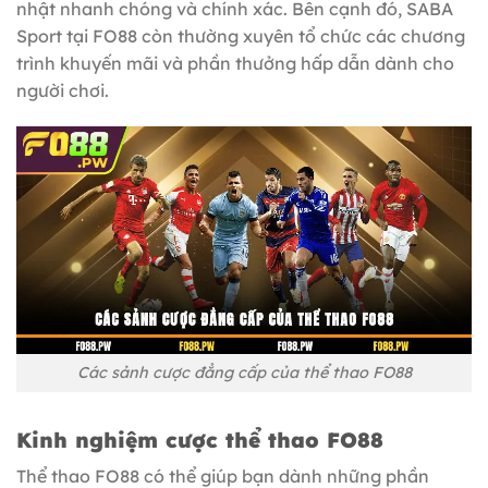
nhật nhanh chóng và chính xác. Bên cạnh đó, SABA
Sport tại FO88 còn thường xuyên tổ chức các chương
trình khuyến mãi và phần thưởng hấp dẫn dành cho
người chơi.
Các sảnh cược đẳng cấp của thể thao FO88
Kinh nghiệm cược thể thao FO88
Thể thao FO88 có thể giúp bạn dành những phần