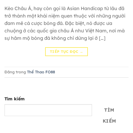
Kèo Châu Á, hay còn gọi là Asian Handicap từ lâu đã
trở thành một khái niệm quen thuộc với những người
đam mê cá cược bóng đá. Đặc biệt, nó được ưa
chuộng ở các quốc gia châu Á như Việt Nam, nơi mà
sự hâm mộ bóng đá không chỉ dừng lại ở […]
TIẾP TỤC ĐỌC
→
Đăng trong
Thể Thao FO88
Tìm kiếm
TÌM
KIẾM