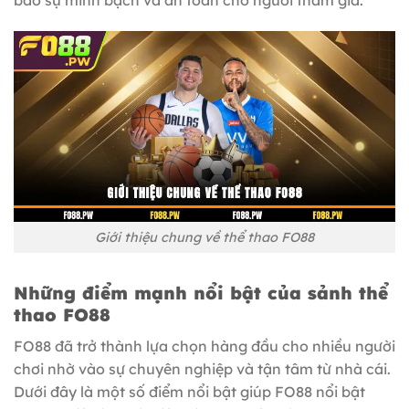
Giới thiệu chung về thể thao FO88
Những điểm mạnh nổi bật của sảnh thể
thao FO88
FO88 đã trở thành lựa chọn hàng đầu cho nhiều người
chơi nhờ vào sự chuyên nghiệp và tận tâm từ nhà cái.
Dưới đây là một số điểm nổi bật giúp FO88 nổi bật