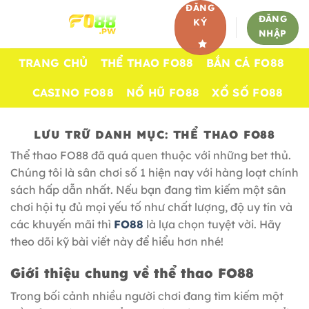
Bỏ
ĐĂNG
ĐĂNG
KÝ
qua
NHẬP
nội
dung
TRANG CHỦ
THỂ THAO FO88
BẮN CÁ FO88
CASINO FO88
NỔ HŨ FO88
XỔ SỐ FO88
LƯU TRỮ DANH MỤC:
THỂ THAO FO88
Thể thao FO88 đã quá quen thuộc với những bet thủ.
Chúng tôi là sân chơi số 1 hiện nay với hàng loạt chính
sách hấp dẫn nhất. Nếu bạn đang tìm kiếm một sân
chơi hội tụ đủ mọi yếu tố như chất lượng, độ uy tín và
các khuyến mãi thì
FO88
là lựa chọn tuyệt vời. Hãy
theo dõi kỹ bài viết này để hiểu hơn nhé!
Giới thiệu chung về thể thao FO88
Trong bối cảnh nhiều người chơi đang tìm kiếm một