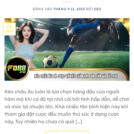
ĐĂNG VÀO
THÁNG 9 12, 2025
BỞI
SEO
12
Th9
Kèo châu Âu luôn là lựa chọn hàng đầu của người
hâm mộ khi cá độ tại nhà cái bởi tính hấp dẫn, dễ chơi
và mức lợi nhuận lớn. Khá nhiều tân binh hiện nay khi
tham gia đặt cược đều muốn thử sức ở dạng cược
này. Tuy nhiên họ chưa có quá […]